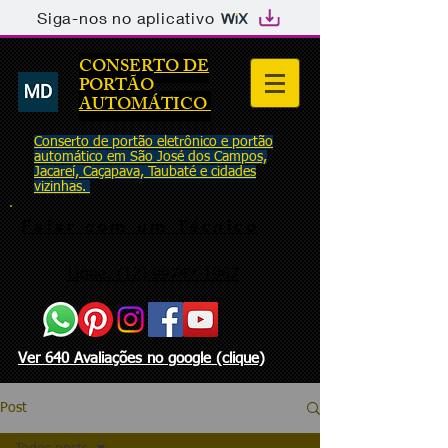
Siga-nos no aplicativo
CONSERTO DE
PORTÃO
AUTOMÁTICO
Conserto de portão eletrônico e portão
automático em São José dos Campos,
Jacareí, Caçapava, Taubaté e cidades
vizinhas.
Falar com um Técnico
Ligue: (12) 99747-1967
Ver 640 Avaliações no google (clique)
Post