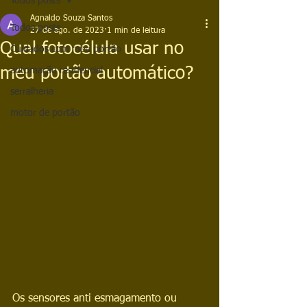
Todos posts
Agnaldo Souza Santos
Todos posts
27 de ago. de 2023
1 min de leitura
Qual fotocélula usar no
Cuidados com meu portão
meu portão automático?
automação residencial
serralheria
motor de portão
Os sensores anti esmagamento ou 