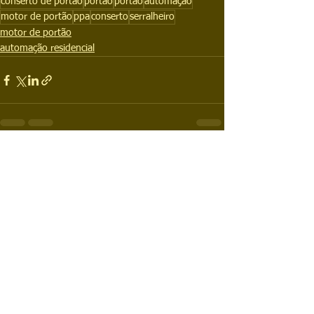
conserto de portão
portão
portao
automação
motor de portão
ppa
conserto
serralheiro
motor de portão
automação residencial
Ver tudo
Posts recentes